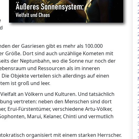
e
nd
den der Gasriesen gibt es mehr als 100.000
er Größe. Dort sind auch unzählige Kometen mit
seits der Neptunbahn, wo die Sonne nur noch der
r Lebensraum und Ressourcen als im inneren
Die Objekte verteilen sich allerdings auf einen
em ist groß und leer.
Vielfalt an Völkern und Kulturen. Und tatsächlich
mgebung vertreten: neben den Menschen sind dort
ner, Erui-Fürstentümer, verschiedene Artu-Völker,
Sophonten, Marui, Kelaner, Chinti und vermutlich
utokratisch organisiert mit einem starken Herrscher.