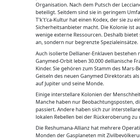
Organisation. Nach dem Putsch der Lecciane
beteiligt. Seitdem sind sie in geringem Umfan
T'k't'ca-Kultur hat einen Kodex, der sie zu
Sicherheitsanbieter macht. Die Kolonie ist 
wenige externe Ressourcen. Deshalb bietet s
an, sondern nur begrenzte Spezialeinsätze.
Auch isolierte Dellianer-Enklaven bestehen 
Ganymed-Orbit leben 30.000 dellianische Fra
Kinder. Sie gehören zum Stamm des Mars-Bes
Geiseln des neuen Ganymed Direktorats als
auf Jupiter und seine Monde.
Einige interstellare Kolonien der Menschhe
Manche haben nur Beobachtungsposten, die 
passiert. Andere haben sich zur interstel
lokalen Rebellen bei der Rückeroberung zu 
Die Reshumana-Allianz hat mehrere Operatio
Monden der Gasplaneten mit Zivilbevölkerun