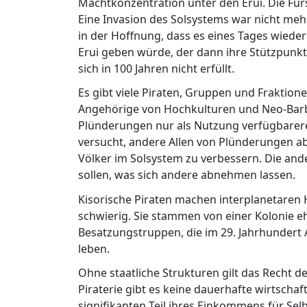
Machtkonzentration unter den Erui. Die Für
Eine Invasion des Solsystems war nicht mehr
in der Hoffnung, dass es eines Tages wied
Erui geben würde, der dann ihre Stützpunk
sich in 100 Jahren nicht erfüllt.
Es gibt viele Piraten, Gruppen und Fraktion
Angehörige von Hochkulturen und Neo-Barbar
Plünderungen nur als Nutzung verfügbarere
versucht, andere Allen von Plünderungen 
Völker im Solsystem zu verbessern. Die and
sollen, was sich andere abnehmen lassen.
Kisorische Piraten machen interplanetaren
schwierig. Sie stammen von einer Kolonie 
Besatzungstruppen, die im 29. Jahrhundert
leben.
Ohne staatliche Strukturen gilt das Recht d
Piraterie gibt es keine dauerhafte wirtschaf
signifikanten Teil ihres Einkommens für Se