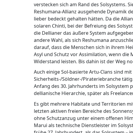
verstecken sich am Rand des Solsystems. Sie
Reshumana-Allianz ausgehende Dynamik der 
lieber bedeckt gehalten hätten. Da die Allian
solaren Chinti, bei der Befreiung des Sols
die Dellianer das äußere System aufgegeben
andere Wahl, als sich Reshumana anzuschli
darauf, dass die Menschen sich in ihrem Hei
Asyl und Schutz vor Assimilation, wenn die
Widerstand leisten. Bis dahin ist der Weg noc
Auch einige Sol-basierte Artu-Clans sind mi
Sicherheits-/Söldner-/Pirateriebranche tätig
Anfang des 30. Jahrhunderts im Solsystem prä
dellianische Hierarchie, später als Freelance
Es gibt mehrere Habitate und Territorien m
letzten aktiven freien Bereiche des Sonnen
ohne Schutzanzug unter einem offenen Him
Marui als technische Dienstleister im Solsys
frühe 27. Jahrhundert, als das Solsystem – i