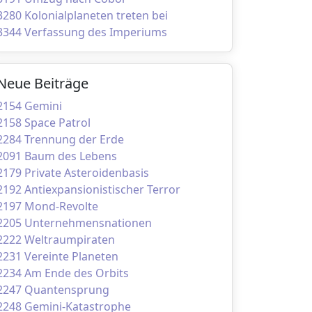
3280 Kolonialplaneten treten bei
3344 Verfassung des Imperiums
Neue Beiträge
2154 Gemini
2158 Space Patrol
2284 Trennung der Erde
2091 Baum des Lebens
2179 Private Asteroidenbasis
2192 Antiexpansionistischer Terror
2197 Mond-Revolte
2205 Unternehmensnationen
2222 Weltraumpiraten
2231 Vereinte Planeten
2234 Am Ende des Orbits
2247 Quantensprung
2248 Gemini-Katastrophe