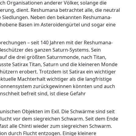
ch Organisationen anderer Völker, solange die
rung, dient. Reshumana betrachtet alle, die neutral
che Siedlungen. Neben den bekannten Reshumana-
hobene Basen im Asteroidengürtel und sogar eine
erbrechungen – seit 140 Jahren mit der Reshumana-
 Beschützer des ganzen Saturn-Systems. Sein
 auf die drei größten Saturnmonde, nach Titan,
ste Satirax Titan, Saturn und die kleineren Monde
ützern erobert. Trotzdem ist Satirax ein wichtiger
tuelle Machterhalt wichtiger als die langfristige
e Sonnensystem zurückgewinnen könnten und auch
schheit befreit sind, ist diese Gefahr
unischen Objekten im Exil. Die Schwärme sind seit
Flucht vor dem siegreichen Schwarm. Seit dem Ende
 fast alle Chinti wieder zum siegreichen Schwarm.
n durch Flucht entzogen. Einige kleinere