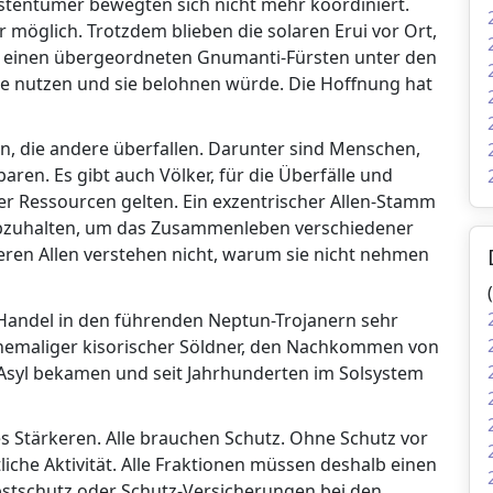
stentümer bewegten sich nicht mehr koordiniert.
 möglich. Trotzdem blieben die solaren Erui vor Ort,
er einen übergeordneten Gnumanti-Fürsten unter den
te nutzen und sie belohnen würde. Die Hoffnung hat
en, die andere überfallen. Darunter sind Menschen,
en. Es gibt auch Völker, für die Überfälle und
r Ressourcen gelten. Ein exzentrischer Allen-Stamm
abzuhalten, um das Zusammenleben verschiedener
eren Allen verstehen nicht, warum sie nicht nehmen
 Handel in den führenden Neptun-Trojanern sehr
ehemaliger kisorischer Söldner, den Nachkommen von
 Asyl bekamen und seit Jahrhunderten im Solsystem
es Stärkeren. Alle brauchen Schutz. Ohne Schutz vor
tliche Aktivität. Alle Fraktionen müssen deshalb einen
lbstschutz oder Schutz-Versicherungen bei den