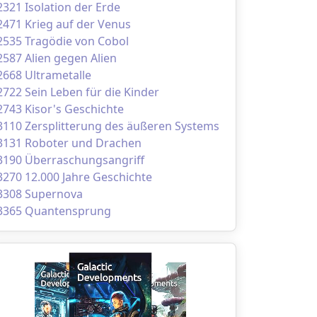
2321 Isolation der Erde
2471 Krieg auf der Venus
2535 Tragödie von Cobol
2587 Alien gegen Alien
2668 Ultrametalle
2722 Sein Leben für die Kinder
2743 Kisor's Geschichte
3110 Zersplitterung des äußeren Systems
3131 Roboter und Drachen
3190 Überraschungsangriff
3270 12.000 Jahre Geschichte
3308 Supernova
3365 Quantensprung