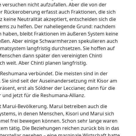
 versuchen nicht aufzufallen. Aber die von der
Rückeroberung erfasst auch Fraktionen, die sich
z keine Neutralität akzeptiert, entscheiden sich die
ystems zu helfen. Der naheliegende Grund: nachdem
 haben, bleibt Fraktionen im äußeren System keine
eßen. Aber einige Schwarmherzen spekulieren auch
matsystem langfristig durchsetzen. Sie hoffen auf
 Menschen dann später den vereinigten Chinti
h weit. Aber Chinti planen langfristig.
t Reshumana verbündet. Die meisten sind in der
. Sie sind seit der Auseinandersetzung mit Kisor am
sent, erst als Söldner der Leccianer, dann für die
r und jetzt für die Reshumana-Allianz.
it Marui-Bevölkerung. Marui betreiben auch die
systems, in denen Menschen, Kisori und Marui sich
mel frei bewegen können. Schon sehr lange waren
tem tätig. Die Beziehungen reichen zurück bis in das
nterstellar gesehen – eine marginale Wirtschaft hatte