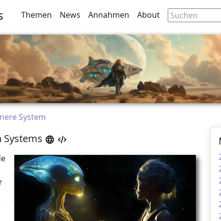
s
Themen
News
Annahmen
About
nnere System
n Systems
de
r
r