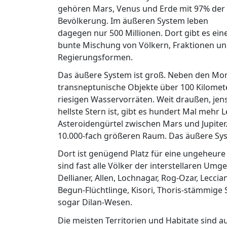
gehören Mars, Venus und Erde mit 97% der
Bevölkerung. Im äußeren System leben
dagegen nur 500 Millionen. Dort gibt es ein
bunte Mischung von Völkern, Fraktionen u
Regierungsformen.
Das äußere System ist groß. Neben den Mon
transneptunische Objekte über 100 Kilomet
riesigen Wasservorräten. Weit draußen, jen
hellste Stern ist, gibt es hundert Mal meh
Asteroidengürtel zwischen Mars und Jupiter. 
10.000-fach größeren Raum. Das äußere Syst
Dort ist genügend Platz für eine ungeheure 
sind fast alle Völker der interstellaren U
Dellianer, Allen, Lochnagar, Rog-Ozar, Leccia
Begun-Flüchtlinge, Kisori, Thoris-stämmige 
sogar Dilan-Wesen.
Die meisten Territorien und Habitate sind a