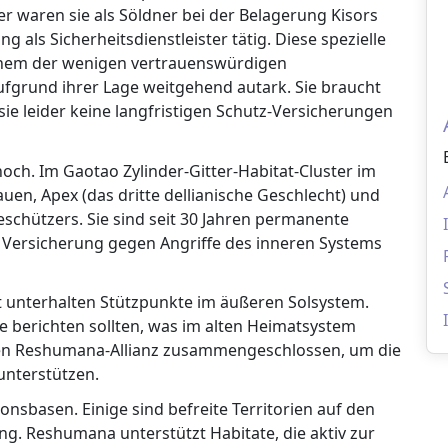
r waren sie als Söldner bei der Belagerung Kisors
g als Sicherheitsdienstleister tätig. Diese spezielle
 einem der wenigen vertrauenswürdigen
aufgrund ihrer Lage weitgehend autark. Sie braucht
ie leider keine langfristigen Schutz-Versicherungen
noch. Im Gaotao Zylinder-Gitter-Habitat-Cluster im
uen, Apex (das dritte dellianische Geschlecht) und
chützers. Sie sind seit 30 Jahren permanente
 Versicherung gegen Angriffe des inneren Systems
it unterhalten Stützpunkte im äußeren Solsystem.
berichten sollten, was im alten Heimatsystem
laren Reshumana-Allianz zusammengeschlossen, um die
unterstützen.
nsbasen. Einige sind befreite Territorien auf den
g. Reshumana unterstützt Habitate, die aktiv zur