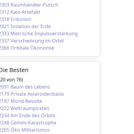
2303 Raumhändler-Putsch
2312 Kaio-Artefakt
2318 Erdunion
2321 Isolation der Erde
2333 Metrische Impulsverstärkung
2337 Verschwörung im Orbit
2366 Orbitale Ökonomie
Die Besten
(20 von 76)
2091 Baum des Lebens
2179 Private Asteroidenbasis
2197 Mond-Revolte
2222 Weltraumpiraten
2234 Am Ende des Orbits
2248 Gemini-Katastrophe
2265 Öko-Militarismus