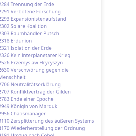
2284 Trennung der Erde
2291 Verbotene Forschung
2293 Expansionistenaufstand
2302 Solare Koalition
2303 Raumhändler-Putsch
2318 Erdunion
2321 Isolation der Erde
2326 Kein interplanetarer Krieg
2526 Przemyslaw Hrycyszyn
2630 Verschwörung gegen die
Menschheit
2706 Neutralitätserklärung
2707 Konfliktvertrag der Gilden
2783 Ende einer Epoche
2949 Königin von Marduk
2956 Chaosmanager
3110 Zersplitterung des äußeren Systems
3170 Wiederherstellung der Ordnung
3191 Umzug nach Cobol