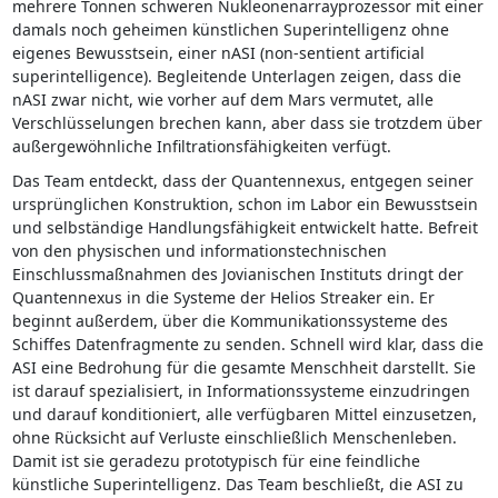
mehrere Tonnen schweren Nukleonenarrayprozessor mit einer
damals noch geheimen künstlichen Superintelligenz ohne
eigenes Bewusstsein, einer nASI (non-sentient artificial
superintelligence). Begleitende Unterlagen zeigen, dass die
nASI zwar nicht, wie vorher auf dem Mars vermutet, alle
Verschlüsselungen brechen kann, aber dass sie trotzdem über
außergewöhnliche Infiltrationsfähigkeiten verfügt.
Das Team entdeckt, dass der Quantennexus, entgegen seiner
ursprünglichen Konstruktion, schon im Labor ein Bewusstsein
und selbständige Handlungsfähigkeit entwickelt hatte. Befreit
von den physischen und informationstechnischen
Einschlussmaßnahmen des Jovianischen Instituts dringt der
Quantennexus in die Systeme der Helios Streaker ein. Er
beginnt außerdem, über die Kommunikationssysteme des
Schiffes Datenfragmente zu senden. Schnell wird klar, dass die
ASI eine Bedrohung für die gesamte Menschheit darstellt. Sie
ist darauf spezialisiert, in Informationssysteme einzudringen
und darauf konditioniert, alle verfügbaren Mittel einzusetzen,
ohne Rücksicht auf Verluste einschließlich Menschenleben.
Damit ist sie geradezu prototypisch für eine feindliche
künstliche Superintelligenz. Das Team beschließt, die ASI zu