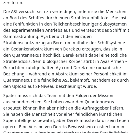
zerstören.
Die ASI versucht sich zu verteidigen, indem sie die Menschen
an Bord des Schiffes durch einen Strahlenunfall tötet. Sie löst
eine Fehlfunktion in den Teilchenbeschleuniger-Subsystemen
des experimentellen Antriebs aus und verseucht das Schiff mit
Gammastrahlung. Aya benutzt den einzigen
Strahlenschutzanzug an Bord, um mithilfe der Schiffsysteme
ein Gedankenabstraktum von Derek zu erzeugen, das sie in
den Quantennexus hochlädt. Derek erhält dabei eine tödliche
Strahlendosis. Sein biologischer Körper stirbt in Ayas Armen –
Gerüchten zufolge hatten Aya und Derek eine romantische
Beziehung – während ein Abstraktum seiner Persönlichkeit im
Quantennexus die feindliche ASI bekämpft, nachdem es durch
den Upload auf SI-Niveau beschleunigt wurde.
Später muss sich das Team mit den Folgen der Mission
auseinandersetzen. Sie haben zwar den Quantennexus
erbeutet, können ihn aber nicht an die Auftraggeber liefern.
Sie haben die Menschheit vor einer feindlichen künstlichen
Superintelligenz bewahrt, aber Derek musste dafür sein Leben
opfern. Eine Version von Dereks Bewusstsein existiert nun im
Quantennexus, allerdings mit stark veränderter Persönlichkeit.