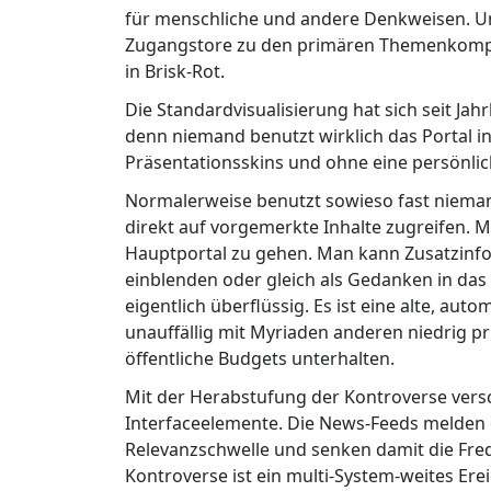
für menschliche und andere Denkweisen. Un
Zugangstore zu den primären Themenkomplexe
in Brisk-Rot.
Die Standardvisualisierung hat sich seit Ja
denn niemand benutzt wirklich das Portal i
Präsentationsskins und ohne eine persönlic
Normalerweise benutzt sowieso fast nieman
direkt auf vorgemerkte Inhalte zugreifen. M
Hauptportal zu gehen. Man kann Zusatzinfor
einblenden oder gleich als Gedanken in das 
eigentlich überflüssig. Es ist eine alte, aut
unauffällig mit Myriaden anderen niedrig pr
öffentliche Budgets unterhalten.
Mit der Herabstufung der Kontroverse versch
Interfaceelemente. Die News-Feeds melden d
Relevanzschwelle und senken damit die Fre
Kontroverse ist ein multi-System-weites Erei