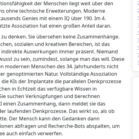
iationsfähigkeit der Menschen liegt weit über den
ms ohne technische Erweiterungen. Moderne
ausends Genies mit einem IQ über 190. Im 4.
ützte Assoziation hat einen großen Anteil daran.
 zu denken. Sie übersehen keine Zusammenhänge.
schen, sozialen und kreativen Bereichen, ist das
indirekte Auswirkungen immer präsent. Niemand
usst zu sein, zumindest, solange man das will. Diese
 den modernen Menschen des 34. Jahrhunderts nicht
er genoptimierten Natur. Vollständige Assoziation
 die KIs der Implantate die parallelen Denkprozesse
chen in Echtzeit das verfügbare Wissen in
. Sie suchen Verknüpfungen und berechnen
KI einen Zusammenhang, dann meldet sie das
er laufenden Denkprozesse. Das wirkt so, als ob
hätte. Der Mensch kann den Gedanken dann
tionen abfragen und Recherche-Bots abspalten, um
dee auch einfach verwerfen.