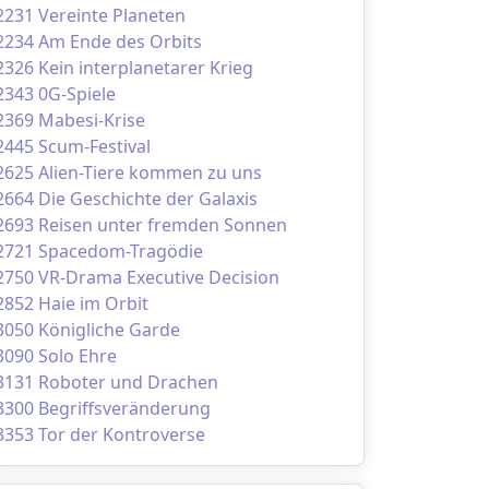
2231 Vereinte Planeten
2234 Am Ende des Orbits
2326 Kein interplanetarer Krieg
2343 0G-Spiele
2369 Mabesi-Krise
2445 Scum-Festival
2625 Alien-Tiere kommen zu uns
2664 Die Geschichte der Galaxis
2693 Reisen unter fremden Sonnen
2721 Spacedom-Tragödie
2750 VR-Drama Executive Decision
2852 Haie im Orbit
3050 Königliche Garde
3090 Solo Ehre
3131 Roboter und Drachen
3300 Begriffsveränderung
3353 Tor der Kontroverse