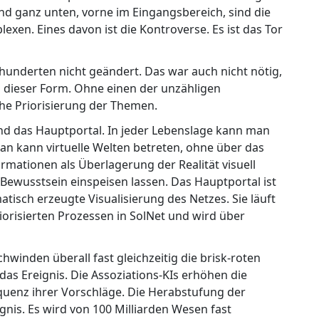
d ganz unten, vorne im Eingangsbereich, sind die
n. Eines davon ist die Kontroverse. Es ist das Tor
hrhunderten nicht geändert. Das war auch nicht nötig,
n dieser Form. Ohne einen der unzähligen
he Priorisierung der Themen.
d das Hauptportal. In jeder Lebenslage kann man
an kann virtuelle Welten betreten, ohne über das
mationen als Überlagerung der Realität visuell
Bewusstsein einspeisen lassen. Das Hauptportal ist
omatisch erzeugte Visualisierung des Netzes. Sie läuft
iorisierten Prozessen in SolNet und wird über
winden überall fast gleichzeitig die brisk-roten
as Ereignis. Die Assoziations-KIs erhöhen die
quenz ihrer Vorschläge. Die Herabstufung der
gnis. Es wird von 100 Milliarden Wesen fast