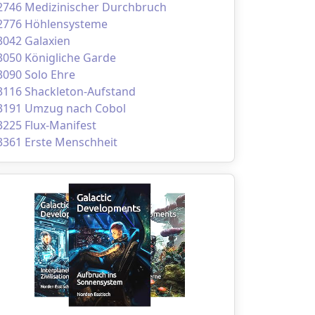
2746 Medizinischer Durchbruch
2776 Höhlensysteme
3042 Galaxien
3050 Königliche Garde
3090 Solo Ehre
3116 Shackleton-Aufstand
3191 Umzug nach Cobol
3225 Flux-Manifest
3361 Erste Menschheit