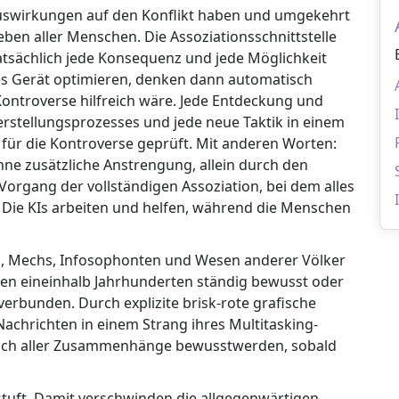
swirkungen auf den Konflikt haben und umgekehrt
Leben aller Menschen. Die Assoziationsschnittstelle
atsächlich jede Konsequenz und jede Möglichkeit
hes Gerät optimieren, denken dann automatisch
Kontroverse hilfreich wäre. Jede Entdeckung und
erstellungsprozesses und jede neue Taktik in einem
 für die Kontroverse geprüft. Mit anderen Worten:
ohne zusätzliche Anstrengung, allein durch den
Vorgang der vollständigen Assoziation, bei dem alles
 Die KIs arbeiten und helfen, während die Menschen
s, Mechs, Infosophonten und Wesen anderer Völker
en eineinhalb Jahrhunderten ständig bewusst oder
rbunden. Durch explizite brisk-rote grafische
achrichten in einem Strang ihres Multitasking-
isch aller Zusammenhänge bewusstwerden, sobald
estuft. Damit verschwinden die allgegenwärtigen