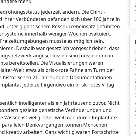
andere mehr.
drohungsstatus jederzeit ändern. Die Chinti-
ihrer Verbündeten befanden sich über 100 Jahre in
nd unter gigantischem Ressourceneinsatz geführten
ensysteme innerhalb weniger Wochen evakuiert.
nd Freizeitumgebungen musste es möglich sein,
mieren. Deshalb war gesetzlich vorgeschrieben, dass
ierungsnetzwerk angeschlossen sein müssen und in
te bereitstellen. Die Visualisierungen waren
lalter-Welt etwa als brisk-rote Fahne am Turm der
 in historischen 21. Jahrhundert-Dokumentationen.
mplantat jederzeit irgendwo ein brisk-rotes V-Tag
tlich intelligenter als ein Jahrtausend zuvor. Nicht
, sondern gezielte genetische Veränderungen und
e Wissen ist viel größer, weil man durch Implantate
ren parallelen Denkvorgängen können Menschen
d kreativ arbeiten. Ganz wichtig waren Fortschritte