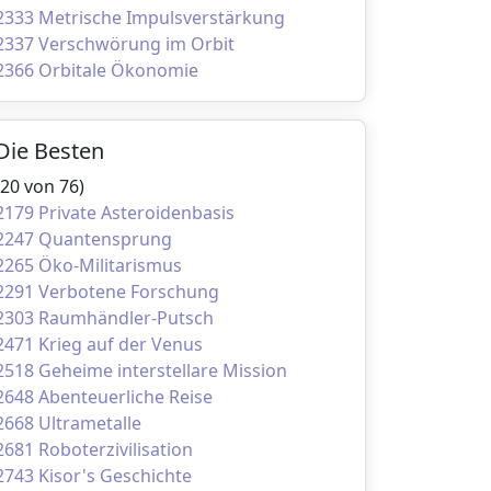
2333 Metrische Impulsverstärkung
2337 Verschwörung im Orbit
2366 Orbitale Ökonomie
Die Besten
(20 von 76)
2179 Private Asteroidenbasis
2247 Quantensprung
2265 Öko-Militarismus
2291 Verbotene Forschung
2303 Raumhändler-Putsch
2471 Krieg auf der Venus
2518 Geheime interstellare Mission
2648 Abenteuerliche Reise
2668 Ultrametalle
2681 Roboterzivilisation
2743 Kisor's Geschichte