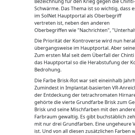
Bezeichnung für den Krieg gegen die Chinti-
Schwärme. Das Thema ist so wichtig, dass e
im SolNet Hauptportal als Oberbegriff
vertreten ist, neben den anderen
Oberbegriffen wie "Nachrichten", "Unterhal
Die Priorität der Kontroverse wird nun hera
übergangsweise im Hauptportal. Aber seine 
Zum ersten Mal seit dem Überfall der Chinti
das Hauptportal so die Herabstufung der Ko
Bedrohung.
Die Farbe Brisk-Rot war seit eineinhalb Ja
Zumindest in Implantat-basierten VR-Anreich
der Entdeckung der tetrachromaten Hirnar
gehörte die vierte Grundfarbe Brisk zum Ge
Brisk und seine Mischfarben mit den ander
Farbraum gewaltig. Es gibt buchstäblich z
mit nur drei Grundfarben. Eine ungeheure Vie
ist. Und von all diesen zusätzlichen Farben