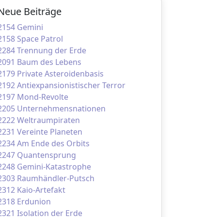
Neue Beiträge
2154 Gemini
2158 Space Patrol
2284 Trennung der Erde
2091 Baum des Lebens
2179 Private Asteroidenbasis
2192 Antiexpansionistischer Terror
2197 Mond-Revolte
2205 Unternehmensnationen
2222 Weltraumpiraten
2231 Vereinte Planeten
2234 Am Ende des Orbits
2247 Quantensprung
2248 Gemini-Katastrophe
2303 Raumhändler-Putsch
2312 Kaio-Artefakt
2318 Erdunion
2321 Isolation der Erde