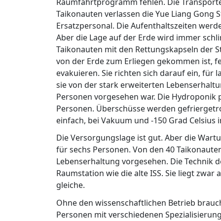
Raumfahrtprogramm fehlen. Die Transport
Taikonauten verlassen die Yue Liang Gong S
Ersatzpersonal. Die Aufenthaltszeiten werd
Aber die Lage auf der Erde wird immer schl
Taikonauten mit den Rettungskapseln der St
von der Erde zum Erliegen gekommen ist, fe
evakuieren. Sie richten sich darauf ein, für 
sie von der stark erweiterten Lebenserhaltu
Personen vorgesehen war. Die Hydroponik p
Personen. Überschüsse werden gefriergetro
einfach, bei Vakuum und -150 Grad Celsius 
Die Versorgungslage ist gut. Aber die Wartun
für sechs Personen. Von den 40 Taikonaute
Lebenserhaltung vorgesehen. Die Technik der
Raumstation wie die alte ISS. Sie liegt zwar
gleiche.
Ohne den wissenschaftlichen Betrieb brauch
Personen mit verschiedenen Spezialisierunge