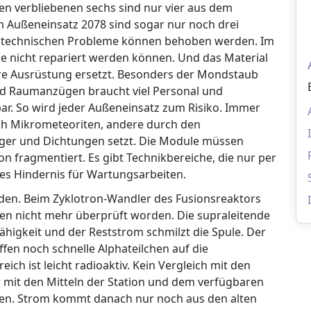
den verbliebenen sechs sind nur vier aus dem
m Außeneinsatz 2078 sind sogar nur noch drei
alle technischen Probleme können behoben werden. Im
die nicht repariert werden können. Und das Material
uere Ausrüstung ersetzt. Besonders der Mondstaub
d Raumanzügen braucht viel Personal und
bar. So wird jeder Außeneinsatz zum Risiko. Immer
h Mikrometeoriten, andere durch den
ager und Dichtungen setzt. Die Module müssen
on fragmentiert. Es gibt Technikbereiche, die nur per
hes Hindernis für Wartungsarbeiten.
en. Beim Zyklotron-Wandler des Fusionsreaktors
ahren nicht mehr überprüft worden. Die supraleitende
tfähigkeit und der Reststrom schmilzt die Spule. Der
ffen noch schnelle Alphateilchen auf die
ch ist leicht radioaktiv. Kein Vergleich mit den
 mit den Mitteln der Station und dem verfügbaren
ren. Strom kommt danach nur noch aus den alten