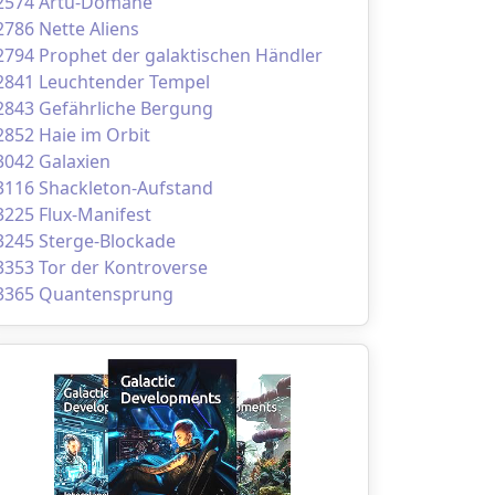
2574 Artu-Domäne
2786 Nette Aliens
2794 Prophet der galaktischen Händler
2841 Leuchtender Tempel
2843 Gefährliche Bergung
2852 Haie im Orbit
3042 Galaxien
3116 Shackleton-Aufstand
3225 Flux-Manifest
3245 Sterge-Blockade
3353 Tor der Kontroverse
3365 Quantensprung