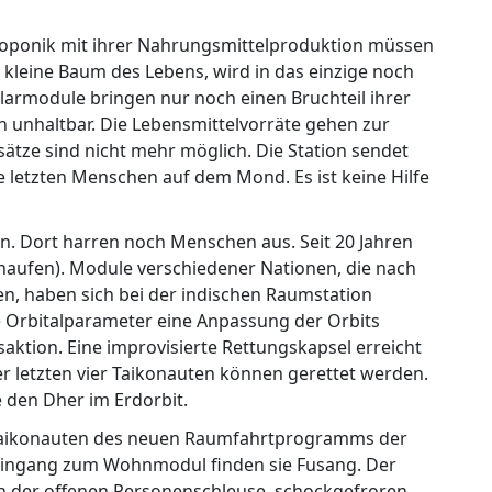
roponik mit ihrer Nahrungsmittelproduktion müssen
r kleine Baum des Lebens, wird in das einzige noch
rmodule bringen nur noch einen Bruchteil ihrer
on unhaltbar. Die Lebensmittelvorräte gehen zur
ätze sind nicht mehr möglich. Die Station sendet
e letzten Menschen auf dem Mond. Es ist keine Hilfe
n. Dort harren noch Menschen aus. Seit 20 Jahren
haufen). Module verschiedener Nationen, die nach
n, haben sich bei der indischen Raumstation
Orbitalparameter eine Anpassung der Orbits
saktion. Eine improvisierte Rettungskapsel erreicht
r letzten vier Taikonauten können gerettet werden.
e den Dher im Erdorbit.
n Taikonauten des neuen Raumfahrtprogramms der
 Eingang zum Wohnmodul finden sie Fusang. Der
 in der offenen Personenschleuse, schockgefroren