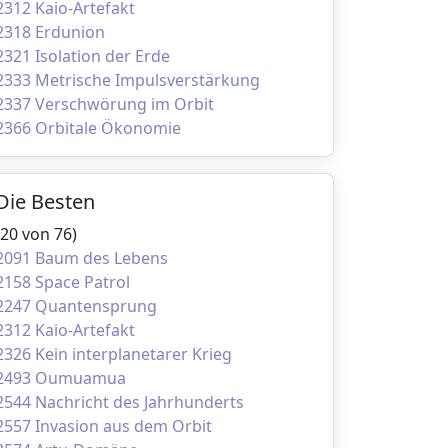
2312 Kaio-Artefakt
2318 Erdunion
2321 Isolation der Erde
2333 Metrische Impulsverstärkung
2337 Verschwörung im Orbit
2366 Orbitale Ökonomie
Die Besten
(20 von 76)
2091 Baum des Lebens
2158 Space Patrol
2247 Quantensprung
2312 Kaio-Artefakt
2326 Kein interplanetarer Krieg
2493 Oumuamua
2544 Nachricht des Jahrhunderts
2557 Invasion aus dem Orbit