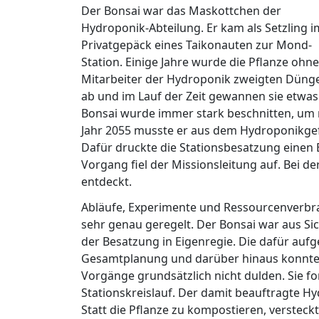
Der Bonsai war das Maskottchen der
Hydroponik-Abteilung. Er kam als Setzling i
Privatgepäck eines Taikonauten zur Mond-
Station. Einige Jahre wurde die Pflanze ohn
Mitarbeiter der Hydroponik zweigten Dünge
ab und im Lauf der Zeit gewannen sie etwa
Bonsai wurde immer stark beschnitten, um 
Jahr 2055 musste er aus dem Hydroponikgef
Dafür druckte die Stationsbesatzung einen 
Vorgang fiel der Missionsleitung auf. Bei 
entdeckt.
Abläufe, Experimente und Ressourcenverbra
sehr genau geregelt. Der Bonsai war aus Sic
der Besatzung in Eigenregie. Die dafür auf
Gesamtplanung und darüber hinaus konnte d
Vorgänge grundsätzlich nicht dulden. Sie f
Stationskreislauf. Der damit beauftragte Hy
Statt die Pflanze zu kompostieren, versteckt