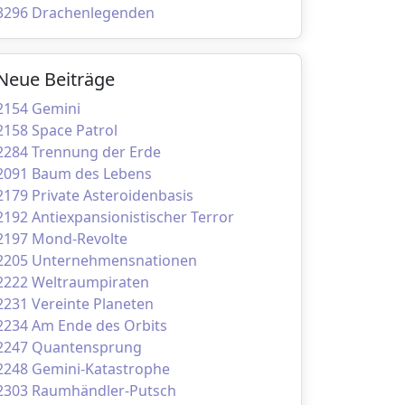
3296 Drachenlegenden
Neue Beiträge
2154 Gemini
2158 Space Patrol
2284 Trennung der Erde
2091 Baum des Lebens
2179 Private Asteroidenbasis
2192 Antiexpansionistischer Terror
2197 Mond-Revolte
2205 Unternehmensnationen
2222 Weltraumpiraten
2231 Vereinte Planeten
2234 Am Ende des Orbits
2247 Quantensprung
2248 Gemini-Katastrophe
2303 Raumhändler-Putsch