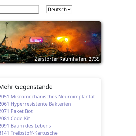
Zerstörter Raumhafen, 2735
Mehr Gegenstände
2051 Mikromechanisches Neuroimplantat
2061 Hyperresistente Bakterien
2071 Paket Bot
2081 Code-Kit
2091 Baum des Lebens
3141 Treibstoff-Kartusche