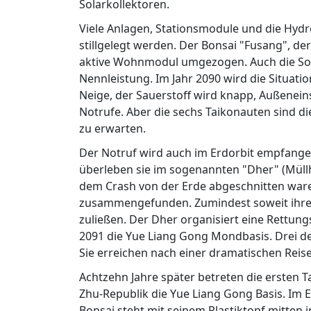
Solarkollektoren.
Viele Anlagen, Stationsmodule und die Hyd
stillgelegt werden. Der Bonsai "Fusang", de
aktive Wohnmodul umgezogen. Auch die Sola
Nennleistung. Im Jahr 2090 wird die Situati
Neige, der Sauerstoff wird knapp, Außeneins
Notrufe. Aber die sechs Taikonauten sind di
zu erwarten.
Der Notruf wird auch im Erdorbit empfange
überleben sie im sogenannten "Dher" (Müll
dem Crash von der Erde abgeschnitten ware
zusammengefunden. Zumindest soweit ihre 
zuließen. Der Dher organisiert eine Rettung
2091 die Yue Liang Gong Mondbasis. Drei de
Sie erreichen nach einer dramatischen Reis
Achtzehn Jahre später betreten die erste
Zhu-Republik die Yue Liang Gong Basis. Im
Bonsai steht mit seinem Plastiktopf mitten