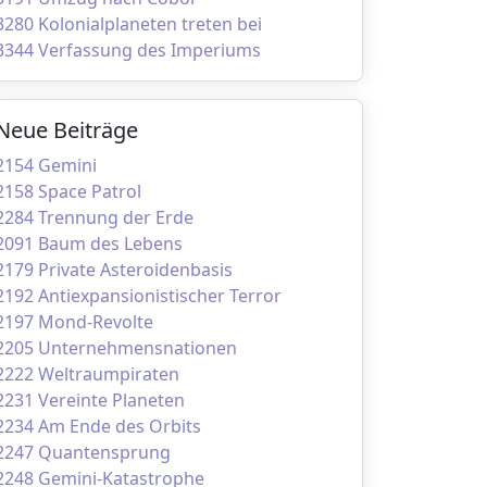
3280 Kolonialplaneten treten bei
3344 Verfassung des Imperiums
Neue Beiträge
2154 Gemini
2158 Space Patrol
2284 Trennung der Erde
2091 Baum des Lebens
2179 Private Asteroidenbasis
2192 Antiexpansionistischer Terror
2197 Mond-Revolte
2205 Unternehmensnationen
2222 Weltraumpiraten
2231 Vereinte Planeten
2234 Am Ende des Orbits
2247 Quantensprung
2248 Gemini-Katastrophe