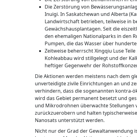
Die Zerstörung von Bewässerungsanlag
Inuigi. In Saskatchewan und Alberta (K
Landwirtschaft betrieben, teilweise in 
Gewächshausplantagen. Seit die eiszeit
den ehemaligen Nationalparks in den Ro
Pumpen, die das Wasser über hunderte
Zeitweise beherrscht Xingqiu Luse Teile
Kohleabbau wird stillgelegt und der Ka
heftiger Gegenwehr der Rohstoffkonzern
Die Aktionen werden meistens nach dem gle
unverteidigte zivile Einrichtungen an und ze
verhindern, dass die sogenannten kontra-ö
wird das Gebiet permanent besetzt und gesi
und Mikrodrohnen überwachte Stellungen 
zurückzuerobern und halten typischerweise 
Nanosats unterstützt werden.
Nicht nur der Grad der Gewaltanwendung ist 