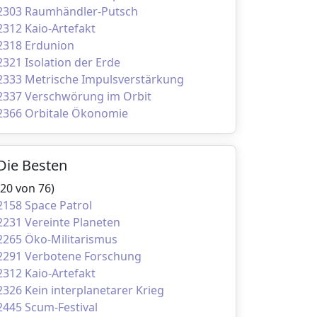
2303 Raumhändler-Putsch
2312 Kaio-Artefakt
2318 Erdunion
2321 Isolation der Erde
2333 Metrische Impulsverstärkung
2337 Verschwörung im Orbit
2366 Orbitale Ökonomie
Die Besten
(20 von 76)
2158 Space Patrol
2231 Vereinte Planeten
2265 Öko-Militarismus
2291 Verbotene Forschung
2312 Kaio-Artefakt
2326 Kein interplanetarer Krieg
2445 Scum-Festival