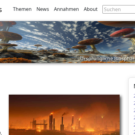
s
Themen
News
Annahmen
About
Ursprüngliche Biosphär
.