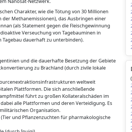
inem Nanosat-Netzwerk.
schen Charakter, wie die Tötung von 30 Millionen
en der Methanemissionen), das Ausbringen einer
unnan (als Statement gegen die Fleischgewinnung
 radioaktive Verseuchung von Tagebauminen in
n Tagebau dauerhaft zu unterbinden).
gentinien und die dauerhafte Besetzung der Gebiete
ckkonvertierung zu Brachland (durch zivile lokale
sourcenextraktionsinfrastrukturen weltweit
italen Plattformen. Die sich anschließende
ampfmittel führt zu großen Kollateralschäden im
 dabei alle Plattformen und deren Verteidigung. Es
omilitärischen Organisation.
 (Tier und Pflanzenzuchten für pharmakologische
e (durch Inuigi).