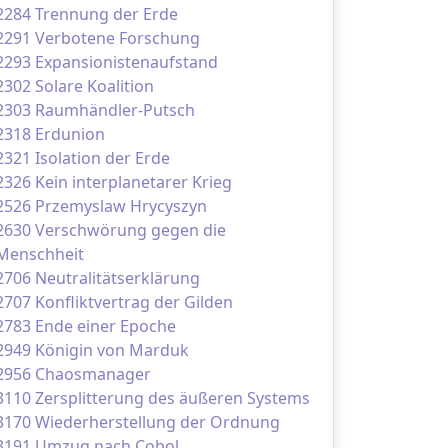
2284 Trennung der Erde
2291 Verbotene Forschung
2293 Expansionistenaufstand
2302 Solare Koalition
2303 Raumhändler-Putsch
2318 Erdunion
2321 Isolation der Erde
2326 Kein interplanetarer Krieg
2526 Przemyslaw Hrycyszyn
2630 Verschwörung gegen die
Menschheit
2706 Neutralitätserklärung
2707 Konfliktvertrag der Gilden
2783 Ende einer Epoche
2949 Königin von Marduk
2956 Chaosmanager
3110 Zersplitterung des äußeren Systems
3170 Wiederherstellung der Ordnung
3191 Umzug nach Cobol