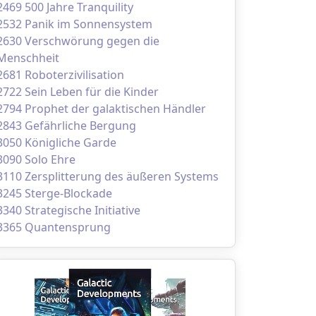
2469 500 Jahre Tranquility
2532 Panik im Sonnensystem
2630 Verschwörung gegen die
Menschheit
2681 Roboterzivilisation
2722 Sein Leben für die Kinder
2794 Prophet der galaktischen Händler
2843 Gefährliche Bergung
3050 Königliche Garde
3090 Solo Ehre
3110 Zersplitterung des äußeren Systems
3245 Sterge-Blockade
3340 Strategische Initiative
3365 Quantensprung