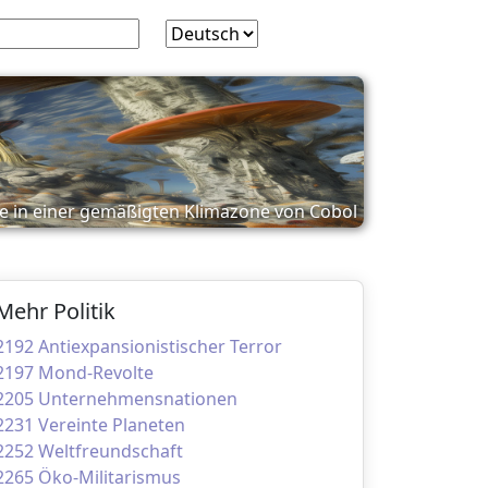
e in einer gemäßigten Klimazone von Cobol
Mehr Politik
2192 Antiexpansionistischer Terror
2197 Mond-Revolte
2205 Unternehmensnationen
2231 Vereinte Planeten
2252 Weltfreundschaft
2265 Öko-Militarismus