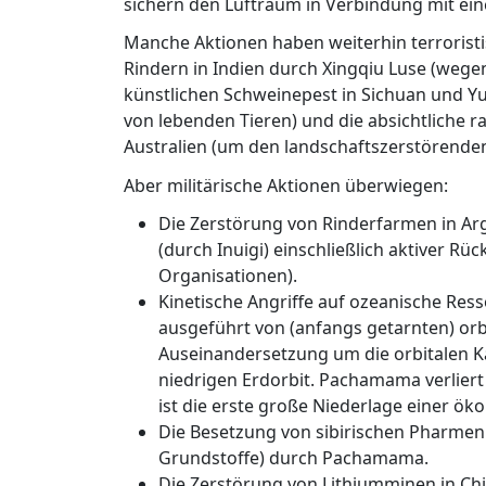
sichern den Luftraum in Verbindung mit e
Manche Aktionen haben weiterhin terroristi
Rindern in Indien durch Xingqiu Luse (weg
künstlichen Schweinepest in Sichuan und Y
von lebenden Tieren) und die absichtliche
Australien (um den landschaftszerstörende
Aber militärische Aktionen überwiegen:
Die Zerstörung von Rinderfarmen in Ar
(durch Inuigi) einschließlich aktiver Rü
Organisationen).
Kinetische Angriffe auf ozeanische Res
ausgeführt von (anfangs getarnten) orb
Auseinandersetzung um die orbitalen K
niedrigen Erdorbit. Pachamama verliert
ist die erste große Niederlage einer ök
Die Besetzung von sibirischen Pharmen
Grundstoffe) durch Pachamama.
Die Zerstörung von Lithiumminen in Chil