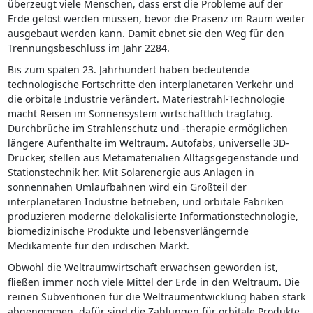
überzeugt viele Menschen, dass erst die Probleme auf der
Erde gelöst werden müssen, bevor die Präsenz im Raum weiter
ausgebaut werden kann. Damit ebnet sie den Weg für den
Trennungsbeschluss im Jahr 2284.
Bis zum späten 23. Jahrhundert haben bedeutende
technologische Fortschritte den interplanetaren Verkehr und
die orbitale Industrie verändert. Materiestrahl-Technologie
macht Reisen im Sonnensystem wirtschaftlich tragfähig.
Durchbrüche im Strahlenschutz und -therapie ermöglichen
längere Aufenthalte im Weltraum. Autofabs, universelle 3D-
Drucker, stellen aus Metamaterialien Alltagsgegenstände und
Stationstechnik her. Mit Solarenergie aus Anlagen in
sonnennahen Umlaufbahnen wird ein Großteil der
interplanetaren Industrie betrieben, und orbitale Fabriken
produzieren moderne delokalisierte Informationstechnologie,
biomedizinische Produkte und lebensverlängernde
Medikamente für den irdischen Markt.
Obwohl die Weltraumwirtschaft erwachsen geworden ist,
fließen immer noch viele Mittel der Erde in den Weltraum. Die
reinen Subventionen für die Weltraumentwicklung haben stark
abgenommen, dafür sind die Zahlungen für orbitale Produkte