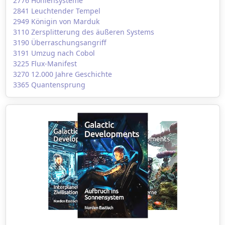
2776 Höhlensysteme
2841 Leuchtender Tempel
2949 Königin von Marduk
3110 Zersplitterung des äußeren Systems
3190 Überraschungsangriff
3191 Umzug nach Cobol
3225 Flux-Manifest
3270 12.000 Jahre Geschichte
3365 Quantensprung