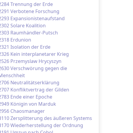
2284 Trennung der Erde
2291 Verbotene Forschung
2293 Expansionistenaufstand
2302 Solare Koalition
2303 Raumhändler-Putsch
2318 Erdunion
2321 Isolation der Erde
2326 Kein interplanetarer Krieg
2526 Przemyslaw Hrycyszyn
2630 Verschwörung gegen die
Menschheit
2706 Neutralitätserklärung
2707 Konfliktvertrag der Gilden
2783 Ende einer Epoche
2949 Königin von Marduk
2956 Chaosmanager
3110 Zersplitterung des äußeren Systems
3170 Wiederherstellung der Ordnung
3191 Umzug nach Cobol