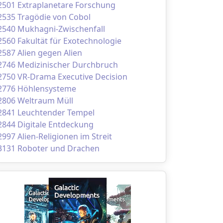
2501 Extraplanetare Forschung
2535 Tragödie von Cobol
2540 Mukhagni-Zwischenfall
2560 Fakultät für Exotechnologie
2587 Alien gegen Alien
2746 Medizinischer Durchbruch
2750 VR-Drama Executive Decision
2776 Höhlensysteme
2806 Weltraum Müll
2841 Leuchtender Tempel
2844 Digitale Entdeckung
2997 Alien-Religionen im Streit
3131 Roboter und Drachen