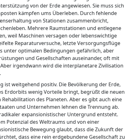
nterstützung von der Erde angewiesen. Sie muss sich
enposten kämpfen ums Überleben. Durch fehlende
Lebenserhaltung von Stationen zusammenbricht,
nschenleben. Mehrere Raumstationen und entlegene
, weil Maschinen versagen oder lebenswichtige
eifelte Reparaturversuche, letzte Versorgungsflüge
s unter optimalen Bedingungen gefährlich, aber
üstungen und Gesellschaften auseinander, oft mit
. Aber irgendwann wird die interplanetare Zivilisation
.
g ist weitgehend positiv. Die Bevölkerung der Erde,
s Erdorbits wenig Vorteile bringt, begrüßt die neuen
 Rehabilitation des Planeten. Aber es gibt auch eine
dstaaten und Unternehmen lehnen die Trennung ab.
adikaler expansionistischer Untergrund entsteht.
om Potenzial des Weltraums und von einer
nsionistische Bewegung glaubt, dass die Zukunft der
ürchtet, dass eine rein erdgebundene Gesellschaft zu