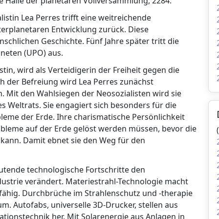
lle Halle der planetaren Vollversammlung, 2284.
stin Lea Perres trifft eine weitreichende
nterplanetaren Entwicklung zurück. Diese
chlichen Geschichte. Fünf Jahre später tritt die
aneten (UPO) aus.
tin, wird als Verteidigerin der Freiheit gegen die
h der Befreiung wird Lea Perres zunächst
 Mit den Wahlsiegen der Neosozialisten wird sie
 Weltrats. Sie engagiert sich besonders für die
leme der Erde. Ihre charismatische Persönlichkeit
obleme auf der Erde gelöst werden müssen, bevor die
kann. Damit ebnet sie den Weg für den
utende technologische Fortschritte den
dustrie verändert. Materiestrahl-Technologie macht
fähig. Durchbrüche im Strahlenschutz und -therapie
. Autofabs, universelle 3D-Drucker, stellen aus
tionstechnik her. Mit Solarenergie aus Anlagen in