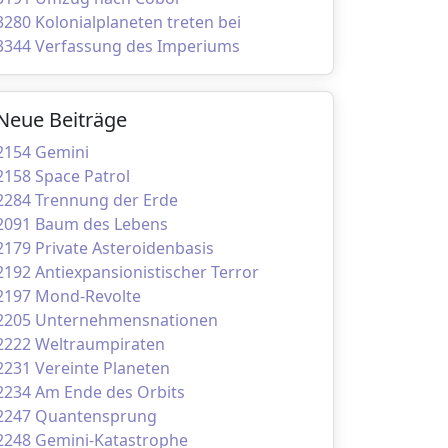
3280 Kolonialplaneten treten bei
3344 Verfassung des Imperiums
Neue Beiträge
2154 Gemini
2158 Space Patrol
2284 Trennung der Erde
2091 Baum des Lebens
2179 Private Asteroidenbasis
2192 Antiexpansionistischer Terror
2197 Mond-Revolte
2205 Unternehmensnationen
2222 Weltraumpiraten
2231 Vereinte Planeten
2234 Am Ende des Orbits
2247 Quantensprung
2248 Gemini-Katastrophe