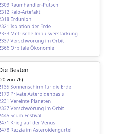
2303 Raumhändler-Putsch
2312 Kaio-Artefakt
2318 Erdunion
2321 Isolation der Erde
2333 Metrische Impulsverstärkung
2337 Verschwörung im Orbit
2366 Orbitale Ökonomie
Die Besten
(20 von 76)
2135 Sonnenschirm für die Erde
2179 Private Asteroidenbasis
2231 Vereinte Planeten
2337 Verschwörung im Orbit
2445 Scum-Festival
2471 Krieg auf der Venus
2478 Razzia im Asteroidengürtel