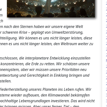
ie
im
ch
ben nach den Sternen haben wir unsere eigene Welt
ner schweren Krise – geplagt von Umweltzerstörung,
hteiligung. Wir können es uns nicht länger leisten, diese
nen es uns nicht länger leisten, den Weltraum weiter zu
schlossen, die interplanetare Entwicklung einzustellen
nzentrieren, die Erde zu retten. Wir schätzen unsere
nnensystem, aber wir müssen unsere Prioritäten neu
ntwortung und Gerechtigkeit in Einklang bringen und
tellen.
derherstellung unseres Planeten ins Leben rufen. Wir
systeme wieder aufbauen, den Klimawandel bekämpfen
achhaltige Lebensgrundlagen investieren. Das wird nicht
r bringen müssen. Aber unser fernes Ziel – den