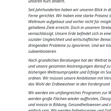
unseren Kurs ändern.
Seit Jahrhunderten haben wir unseren Blick in d
Ferne gerichtet. Wir haben eine starke Präsenz 
Weltraum aufgebaut und vorher nicht für mögli
gehaltene Ziele erreicht. Doch in unserem Stre
vernachlässigt. Unsere Erde befindet sich in ei
sozialer Ungleichheit und wirtschaftlicher Benac
dringenden Probleme zu ignorieren. Und wir kön
subventionieren.
Nach gründlichen Beratungen hat der Weltrat be
und unsere gesamten Anstrengungen darauf zu ko
bisherigen Weltraumprojekte und Erfolge im So
ordnen. Wir müssen unsere Ambitionen mit Vera
das Wohl der Erdbewohner in den Vordergrund s
Wir werden ein umfangreiches Programm zur Wie
werden große Flächen wieder aufforsten, Öko
und massiv in Bildung, Gesundheitswesen und n
einfach sein. Wir werden Entbehrungen und Opfe