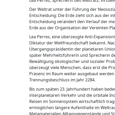
Lea Perres, Sprecherin des Weltrats, Virtue
Der Weltrat unter der Führung der Neosoziali
Entscheidung: Die Erde zieht sich aus der i
Entscheidung verändert den Verlauf der mens
Erde aus der Organisation der Vereinten Pl
Lea Perres, eine überzeugte Anti-Expansionis
Diktatur der Weltfreundschaft bekannt. Nac
Übergangspräsidentin der planetaren Union.
später Mehrheitsführerin und Sprecherin des
Bewältigung ökologischer und sozialer Prob
überzeugt viele Menschen, dass erst die Pr
Präsenz im Raum weiter ausgebaut werden 
Trennungsbeschluss im Jahr 2284.
Bis zum späten 23. Jahrhundert haben bede
interplanetaren Verkehr und die orbitale In
Reisen im Sonnensystem wirtschaftlich trag
ermöglichen längere Aufenthalte im Weltraum
Metamaterialien Alltagsgegenstände und Sta