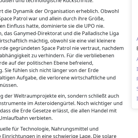
inbußen und technologische Rückschritte.
t die Dynamik der Organisation erheblich. Obwohl
Space Patrol war und allein durch ihre Größe,
n Einfluss hatte, dominierte sie die UPO nie.
, das Ganymed-Direktorat und die Palladische Liga
schaftlich mächtig, obwohl sie eine viel kleinere
Erde gegründeten Space Patrol nie vertraut, nachdem
nabhängigkeit zu verhindern. Für die verbliebenen
rde auf der politischen Ebene befreiend,
g. Sie fühlen sich nicht länger von der Erde
tigen Aufgabe, die verlorene wirtschaftliche und
 müssen.
ung der Weltraumprojekte ein, sondern schließt auch
Instrumente im Asteroidengürtel. Noch wichtiger und
 dass die Erde Gesetze erlässt, die allen Handel mit
Umlaufbahn verbieten.
uelle für Technologie, Nahrungsmittel und
 Einrichtungen in eine schwierige Lage. Die solare