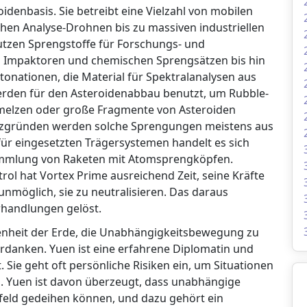
idenbasis. Sie betreibt eine Vielzahl von mobilen
hen Analyse-Drohnen bis zu massiven industriellen
nutzen Sprengstoffe für Forschungs- und
n Impaktoren und chemischen Sprengsätzen bis hin
onationen, die Material für Spektralanalysen aus
erden für den Asteroidenabbau benutzt, um Rubble-
chmelzen oder große Fragmente von Asteroiden
enzgründen werden solche Sprengungen meistens aus
ür eingesetzten Trägersystemen handelt es sich
ammlung von Raketen mit Atomsprengköpfen.
rol hat Vortex Prime ausreichend Zeit, seine Kräfte
unmöglich, sie zu neutralisieren. Das daraus
erhandlungen gelöst.
ssenheit der Erde, die Unabhängigkeitsbewegung zu
verdanken. Yuen ist eine erfahrene Diplomatin und
 Sie geht oft persönliche Risiken ein, um Situationen
n. Yuen ist davon überzeugt, dass unabhängige
feld gedeihen können, und dazu gehört ein