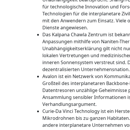
für technologische Innovation und For
Technologien für die interplanetare Ziv
mit den Anwendern zum Einsatz. Viele o
Dienste angewiesen.
Das Kalpana Chawla Zentrum ist bekann
Anpassungen mithilfe von Naniten-Thera
Unabhängigkeitserklärung gilt nicht nu
lokalen Vertretungen und medizinisch
inneren Sonnensystem verstreut sind. 
dezentralisierten Unternehmensnation.
Avalon ist ein Netzwerk von Kommunikat
Großteil des interplanetaren Backbone
Datentresoren unzählige Geheimnisse po
Ansammlung sensibler Informationen ist
Verhandlungsargument.
Curie-Da Vinci Technology ist ein Hers
Mikrodrohnen bis zu ganzen Habitaten. D
andere interplanetare Unternehmen vo