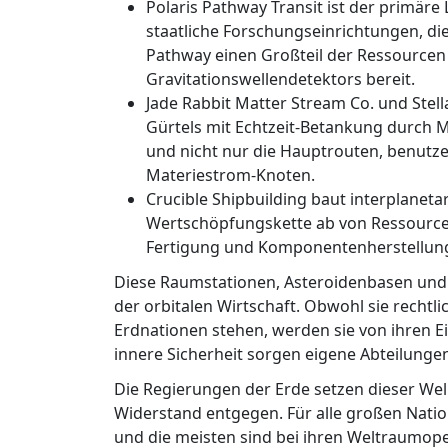
Polaris Pathway Transit ist der primäre
staatliche Forschungseinrichtungen, die 
Pathway einen Großteil der Ressourcen 
Gravitationswellendetektors bereit.
Jade Rabbit Matter Stream Co. und Stell
Gürtels mit Echtzeit-Betankung durch 
und nicht nur die Hauptrouten, benutz
Materiestrom-Knoten.
Crucible Shipbuilding baut interplanet
Wertschöpfungskette ab von Ressource
Fertigung und Komponentenherstellung
Diese Raumstationen, Asteroidenbasen und 
der orbitalen Wirtschaft. Obwohl sie rechtl
Erdnationen stehen, werden sie von ihren E
innere Sicherheit sorgen eigene Abteilungen
Die Regierungen der Erde setzen dieser We
Widerstand entgegen. Für alle großen Nati
und die meisten sind bei ihren Weltraumope