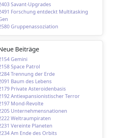
2403 Savant-Upgrades
2491 Forschung entdeckt Multitasking
Gen
2580 Gruppenassoziation
Neue Beiträge
2154 Gemini
2158 Space Patrol
2284 Trennung der Erde
2091 Baum des Lebens
2179 Private Asteroidenbasis
2192 Antiexpansionistischer Terror
2197 Mond-Revolte
2205 Unternehmensnationen
2222 Weltraumpiraten
2231 Vereinte Planeten
2234 Am Ende des Orbits