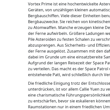
Vortex Prime ist eine hochentwickelte Astero
Geräten, von unzähligen kleinen automatisc
Bergbauschiffen. Viele dieser Einheiten be
Bergbauzwecke. Sie reichen von kinetische
zu Atomwaffen. Manche erzeugen kleine Det
der Ferne aufwirbeln. Größere Ladungen w
Pile Asteroiden zu festen Schalen zu vers
abzusprengen. Aus Sicherheits- und Effizi
der Ferne ausgelöst. Zusammen mit den daf
dabei im Grunde um eine einsatzbereite S
Aufgrund der langen Reisezeit der Space Pat
zu verteilen. Das macht es der Space Patrol 
entstehende Patt, wird schließlich durch V
Die friedliche Einigung trotz der Entschlo
unterdrücken, ist vor allem Callie Yuen zu 
eine charismatische Führungspersönlichkeit.
zu entschärfen, bevor sie eskalieren könne
Raumstationen nur in einem friedlichen Um