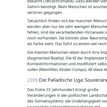
bekannt (Tetrachromatie). Dazu werden vie
Gehirn benötigt. Beim Menschen ist anschei
verloren gegangen.
Tatsächlich finden sich bei manchen Mensc
werden aber nur bei sehr wenigen Menschen
fehlen, sind die verarbeitenden Hirnareale
noch vorhanden. Sie können über Neuroimp
als Farbe sieht. Das führt zu einem viel rei
Die meisten Menschen leben durch ihre Impl
(Augmented Reality). Die KI der Implantate b
Kontextinformationen und modifiziert selbs
sollen (Memfilter, Kinder-Comps). All diese
2205
Die Palladische Liga: Souverä
Das frühe 23. Jahrhundert bringt große
Veränderungen in der politischen Landscha
des Sonnensystems: die Unabhängigkeit vo
souveränen Unternehmensnationen mit