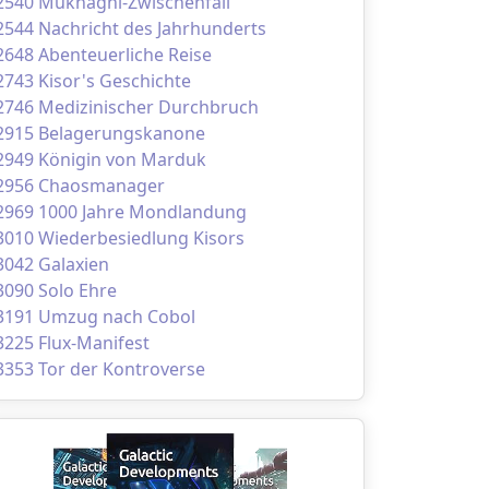
2540 Mukhagni-Zwischenfall
2544 Nachricht des Jahrhunderts
2648 Abenteuerliche Reise
2743 Kisor's Geschichte
2746 Medizinischer Durchbruch
2915 Belagerungskanone
2949 Königin von Marduk
2956 Chaosmanager
2969 1000 Jahre Mondlandung
3010 Wiederbesiedlung Kisors
3042 Galaxien
3090 Solo Ehre
3191 Umzug nach Cobol
3225 Flux-Manifest
3353 Tor der Kontroverse