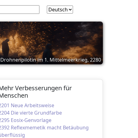
Drohnenpilotin im 1. Mittelmeerkrieg, 2280
Mehr Verbesserungen für
Menschen
2201 Neue Arbeitsweise
2204 Die vierte Grundfarbe
2295 Eosix-Genvorlage
2392 Reflexmemetik macht Betäubung
überflüssig