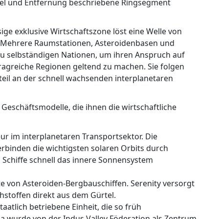
el und Entfernung beschriebene Ringsegment
ige exklusive Wirtschaftszone löst eine Welle von
 Mehrere Raumstationen, Asteroidenbasen und
zu selbständigen Nationen, um ihren Anspruch auf
tragreiche Regionen geltend zu machen. Sie folgen
teil an der schnell wachsenden interplanetaren
Geschäftsmodelle, die ihnen die wirtschaftliche
eur im interplanetaren Transportsektor. Die
rbinden die wichtigsten solaren Orbits durch
ss Schiffe schnell das innere Sonnensystem
te von Asteroiden-Bergbauschiffen. Serenity versorgt
stoffen direkt aus dem Gürtel.
taatlich betriebene Einheit, die so früh
a wurde von der Indus Valley Föderation als Zentrum