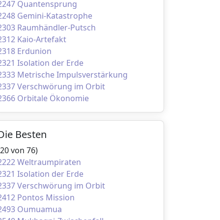
2247 Quantensprung
2248 Gemini-Katastrophe
2303 Raumhändler-Putsch
2312 Kaio-Artefakt
2318 Erdunion
2321 Isolation der Erde
2333 Metrische Impulsverstärkung
2337 Verschwörung im Orbit
2366 Orbitale Ökonomie
Die Besten
(20 von 76)
2222 Weltraumpiraten
2321 Isolation der Erde
2337 Verschwörung im Orbit
2412 Pontos Mission
2493 Oumuamua